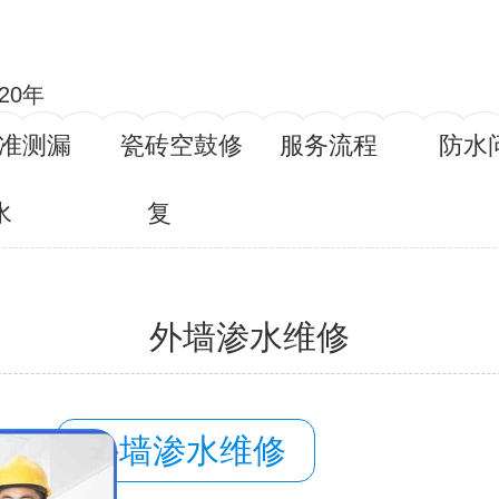
20年
准测漏
瓷砖空鼓修
服务流程
防水
水
复
外墙渗水维修
容：
外墙渗水维修