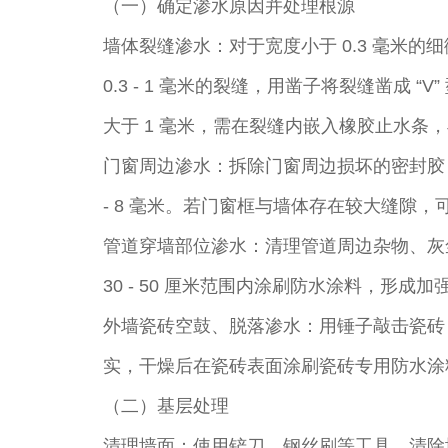
（一）确定渗水原因并处理根源​
墙体裂缝渗水：对于宽度小于 0.3 毫米
0.3 - 1 毫米的裂缝，用凿子将裂缝凿成
大于 1 毫米，需在裂缝内嵌入橡胶止水条
门窗周边渗水：拆除门窗周边损坏的密封胶
- 8 毫米。若门窗框与墙体存在较大缝隙
管道穿墙部位渗水：清理管道周边杂物、灰
30 - 50 厘米范围内涂刷防水涂料，形成加
外墙瓷砖空鼓、脱落渗水：用锤子敲击瓷砖
实，干燥后在瓷砖表面涂刷瓷砖专用防水涂料
（二）基层处理​
清理墙面：使用铲刀、钢丝刷等工具，清除