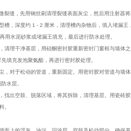
的细微裂缝，先用钢丝刷清理裂缝表面灰尘，然后用注射器
 “V” 型槽，深度约 1 - 2 厘米，清理槽内杂物后，填
，再用水泥砂浆或堵漏王填充，最后进行防水处理。​
，清理干净基层，用硅酮密封胶重新密封门窗框与墙体之
，可先填充发泡聚氨酯，再进行密封胶处理。​
尘，对于松动的管道，重新固定。用密封胶对管道与墙体
强防水层。​
，找出空鼓、脱落区域，将其拆除，清理基层。用瓷砖胶
。​
墙面上的浮灰、油污、旧涂层、空鼓及松动部分，确保基