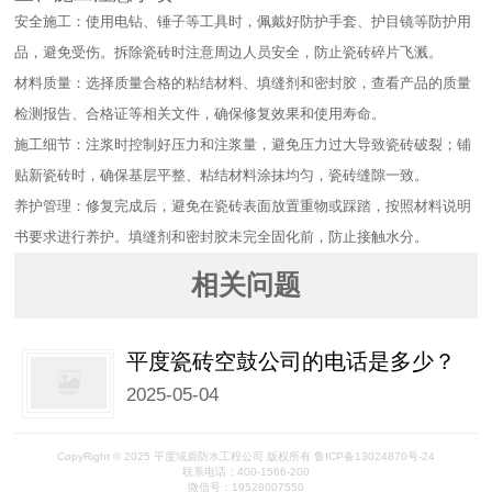
安全施工：使用电钻、锤子等工具时，佩戴好防护手套、护目镜等防护用
品，避免受伤。拆除瓷砖时注意周边人员安全，防止瓷砖碎片飞溅。​
材料质量：选择质量合格的粘结材料、填缝剂和密封胶，查看产品的质量
检测报告、合格证等相关文件，确保修复效果和使用寿命。​
施工细节：注浆时控制好压力和注浆量，避免压力过大导致瓷砖破裂；铺
贴新瓷砖时，确保基层平整、粘结材料涂抹均匀，瓷砖缝隙一致。​
养护管理：修复完成后，避免在瓷砖表面放置重物或踩踏，按照材料说明
书要求进行养护。填缝剂和密封胶未完全固化前，防止接触水分。
相关问题
平度瓷砖空鼓公司的电话是多少？
2025-05-04
CopyRight © 2025 平度域盾防水工程公司 版权所有 鲁ICP备13024870号-24
联系电话：400-1566-200
微信号：19528007550