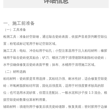
详细信息
一、施工前准备​
（一）工具准备​
检测工具：准备好空鼓锤，通过敲击瓷砖表面，依据声音差异判断空鼓位
置；粉笔或标记笔用于标记空鼓区域。​
施工工具：电钻、冲击钻用于钻孔；小型注浆器用于注入粘结材料；橡胶
锤用于敲击瓷砖使其贴合；铲刀、螺丝刀用于清理缝隙和剔除松动瓷砖；
水平仪确保修复后瓷砖表面平整；抹布、水桶用于清理施工区域。​
（二）材料选购​
粘结材料：瓷砖胶是常用选择，其粘结力强、耐水性好，适合修复空鼓瓷
砖；环氧树脂胶粘结牢固，固化后强度高，适用于对强度要求较高的部
位；也可选用水泥砂浆，但需注意配比，一般水泥和沙子按 1:3 混合。根
据空鼓瓷砖数量估算材料用量。​
辅助材料：填缝剂用于修复后填充瓷砖缝隙，恢复美观；密封胶用于边缘