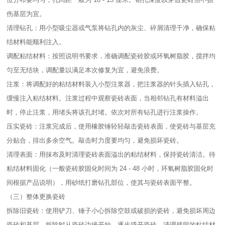
伤基层为宜。​
清理钻孔：用小型吸尘器或气泵将钻孔内的灰尘、碎屑清理干净，确保粘
结材料能顺利注入。​
调配粘结材料：按照说明书要求，准确调配瓷砖胶或环氧树脂胶，搅拌均
匀至无结块，调配量以满足本次修复为宜，避免浪费。​
注浆：将调配好的粘结材料装入小型注浆器，把注浆器的针头插入钻孔，
缓慢注入粘结材料。注浆过程中观察瓷砖表面，当相邻钻孔有材料溢出
时，停止注浆，用堵头将该孔封堵。依次对所有钻孔进行注浆操作。​
压实瓷砖：注浆完成后，使用橡胶锤轻轻敲击瓷砖表面，使瓷砖与基层充
分贴合，排出多余空气。敲击时力度要均匀，避免损坏瓷砖。​
清理表面：用抹布及时清理瓷砖表面溢出的粘结材料，保持瓷砖清洁。待
粘结材料固化（一般瓷砖胶固化时间为 24 - 48 小时，环氧树脂胶固化时
间根据产品说明），用砂纸打磨钻孔部位，使其与瓷砖表面平整。​
（三）整体更换瓷砖​
拆除旧瓷砖：使用铲刀、锤子小心拆除空鼓或破损的瓷砖，避免损坏周边
瓷砖和基层。拆除时从瓷砖边缘开始，逐步撬开瓷砖，清理残留的粘结材