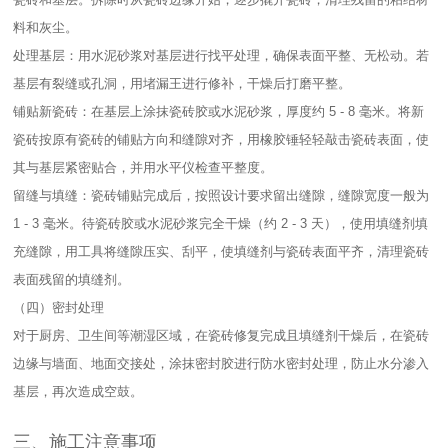
料和灰尘。​
处理基层：用水泥砂浆对基层进行找平处理，确保表面平整、无松动。若
基层有裂缝或孔洞，用堵漏王进行修补，干燥后打磨平整。​
铺贴新瓷砖：在基层上涂抹瓷砖胶或水泥砂浆，厚度约 5 - 8 毫米。将新
瓷砖按原有瓷砖的铺贴方向和缝隙对齐，用橡胶锤轻轻敲击瓷砖表面，使
其与基层紧密贴合，并用水平仪检查平整度。​
留缝与填缝：瓷砖铺贴完成后，按照设计要求留出缝隙，缝隙宽度一般为
1 - 3 毫米。待瓷砖胶或水泥砂浆完全干燥（约 2 - 3 天），使用填缝剂填
充缝隙，用工具将缝隙压实、刮平，使填缝剂与瓷砖表面平齐，清理瓷砖
表面残留的填缝剂。​
（四）密封处理​
对于厨房、卫生间等潮湿区域，在瓷砖修复完成且填缝剂干燥后，在瓷砖
边缘与墙面、地面交接处，涂抹密封胶进行防水密封处理，防止水分渗入
基层，再次造成空鼓。​
三、施工注意事项​