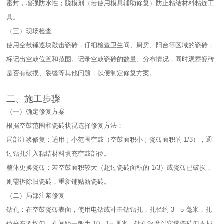
密封，增强防水性；脱模剂（若使用模具辅助修复）防止粘结材料粘连工
具。​
（三）现场检查​
使用空鼓锤逐块敲击瓷砖，仔细检查卫生间、厨房、阳台等区域的瓷砖，
标记出空鼓位置和范围。记录空鼓瓷砖的数量、分布情况，同时观察瓷砖
是否有破损、裂缝等其他问题，以便制定修复方案。​
二、施工步骤​
（一）确定修复方案​
根据空鼓范围和瓷砖状况选择修复方法：​
局部注浆修复：适用于小范围空鼓（空鼓面积小于瓷砖面积的 1/3），通
过钻孔注入粘结材料填充空鼓部位。​
整体更换瓷砖：若空鼓面积较大（超过瓷砖面积的 1/3）或瓷砖已破损，
则需拆除旧瓷砖，重新铺贴新瓷砖。​
（二）局部注浆修复​
钻孔：在空鼓瓷砖表面，使用电钻或冲击钻钻孔，孔径约 3 - 5 毫米，孔
位分布要均匀，孔间距一般为 10 - 15 厘米。钻孔深度以穿透瓷砖但不损